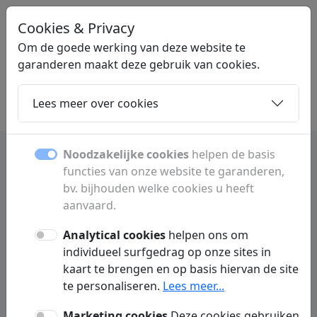
Cookies & Privacy
LINKPLEK
.NL
Om de goede werking van deze website te
garanderen maakt deze gebruik van cookies.
Lees meer over cookies
Home
Dochters
Artikelen
Contact
Noodzakelijke cookies
helpen de basis
functies van onze website te garanderen,
Pretparken, attracties en
bv. bijhouden welke cookies u heeft
daguitstappen gids
aanvaard.
Analytical cookies
helpen ons om
Ontdek pretparken, attracties, waterparken
individueel surfgedrag op onze sites in
en familie-uitstappen. Vergelijk tickets,
kaart te brengen en op basis hiervan de site
openingsuren en bezienswaardigheden.
te personaliseren.
Lees meer...
Marketing cookies
Deze cookies gebruiken