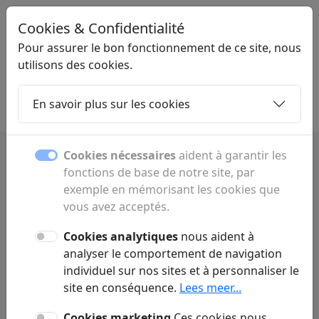
Cookies & Confidentialité
LINKPLEK
.NL
Pour assurer le bon fonctionnement de ce site, nous
utilisons des cookies.
En savoir plus sur les cookies
Home
Sous-pages
Articles
Contact
Cookies nécessaires
aident à garantir les
fonctions de base de notre site, par
Parcs d’attractions et loisirs
exemple en mémorisant les cookies que
en famille
vous avez acceptés.
Cookies analytiques
nous aident à
Découvrez les parcs d’attractions, parcs
analyser le comportement de navigation
aquatiques et idées de sorties pour toute la
individuel sur nos sites et à personnaliser le
famille.
site en conséquence.
Lees meer...
Cookies marketing
Ces cookies nous